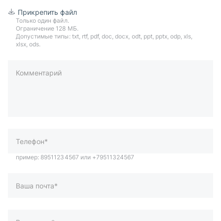
Прикрепить файл
Только один файл.
Ограничение 128 МБ.
Допустимые типы: txt, rtf, pdf, doc, docx, odt, ppt, pptx, odp, xls,
xlsx, ods.
Комментарий
пример: 89511234567 или +79511324567
Телефон*
Ваша почта*
Ваш город*
Отправляя форму вы подтверждаете согласие с
политикой
обработки персональных данных
.
Отправить