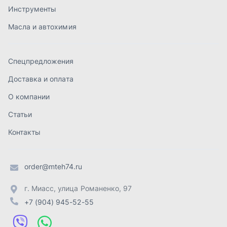
order@mteh74.ru
г. Миасс
,
улица Романенко, 97
+7 (904) 945-52-55
г. Златоуст
,
проезд Профсоюзов, 12А
+7 (904) 945-51-55
г. Челябинск
,
Свердловский тракт, 3Е
+7 (904) 945-04-44