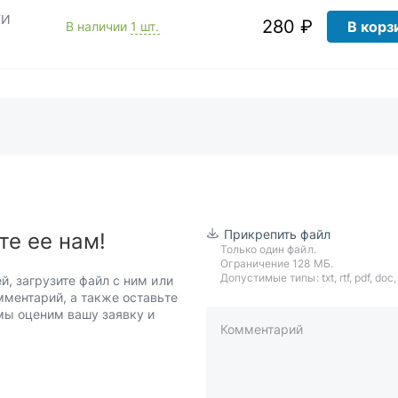
ТИ
280 ₽
В корз
В наличии
1 шт.
Прикрепить файл
те ее нам!
Только один файл.
Ограничение 128 МБ.
Допустимые типы: txt, rtf, pdf, doc, d
й, загрузите файл с ним или
мментарий, а также оставьте
 мы оценим вашу заявку и
Комментарий
пример: 89511234567 или +7951
Телефон*
Ваша почта*