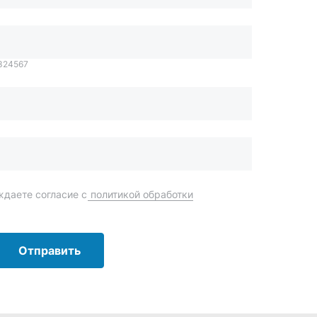
даете согласие с
политикой обработки
Отправить
order@mteh74.ru
г. Миасс
,
улица Романенко, 97
+7 (904) 945-52-55
г. Златоуст
,
проезд Профсоюзов, 12А