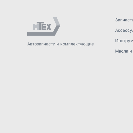
ИП Лахтачёв О.В.
,
2026
Политик