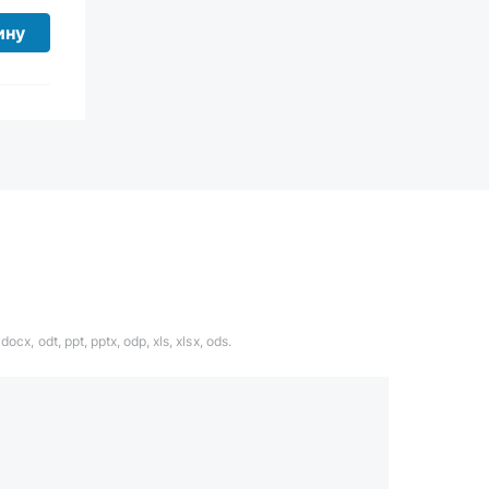
ину
ocx, odt, ppt, pptx, odp, xls, xlsx, ods.
1324567