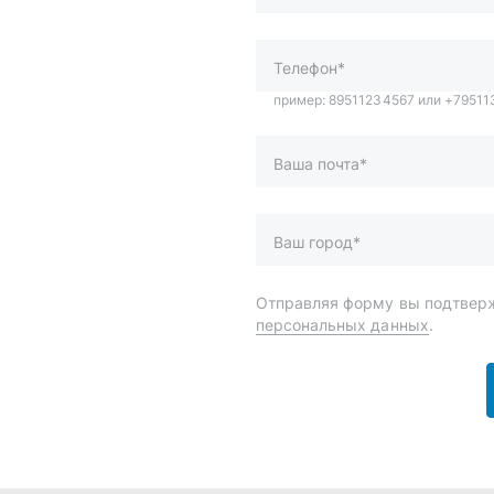
Ваш город*
Отправляя форму вы подтверж
персональных данных
.
и
Спецпредложения
ары
Доставка и оплата
менты
О компании
 автохимия
Статьи
Контакты