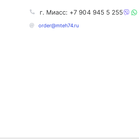
г. Миасс: +7 904 945 5 255
order@mteh74.ru
Запчаст
Аксессу
Инстру
Автозапчасти и комплектующие
Масла и