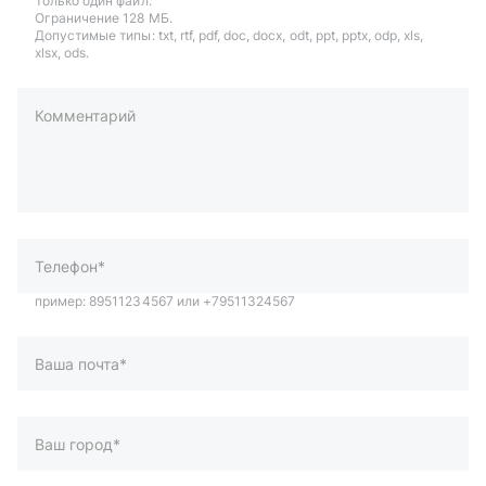
Только один файл.
Ограничение 128 МБ.
Допустимые типы: txt, rtf, pdf, doc, docx, odt, ppt, pptx, odp, xls,
xlsx, ods.
Комментарий
пример: 89511234567 или +79511324567
Телефон*
Ваша почта*
Ваш город*
Отправляя форму вы подтверждаете согласие с
политикой
обработки персональных данных
.
Отправить