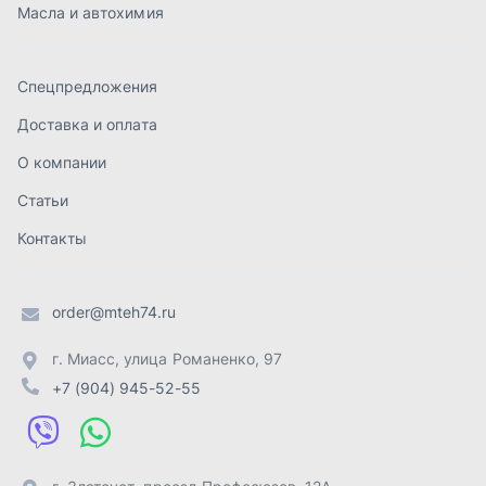
order@mteh74.ru
г. Миасс
,
улица Романенко, 97
+7 (904) 945-52-55
г. Златоуст
,
проезд Профсоюзов, 12А
+7 (904) 945-51-55
г. Челябинск
,
Свердловский тракт, 3Е
+7 (904) 945-04-44
Отправить заявку