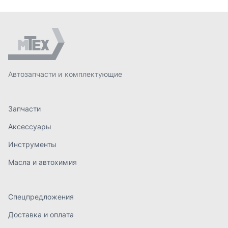
Инструменты
Масла и автохимия
Спецпредложения
Доставка и оплата
О компании
Статьи
Контакты
order@mteh74.ru
г. Миасс
,
улица Романенко, 97
+7 (904) 945-52-55