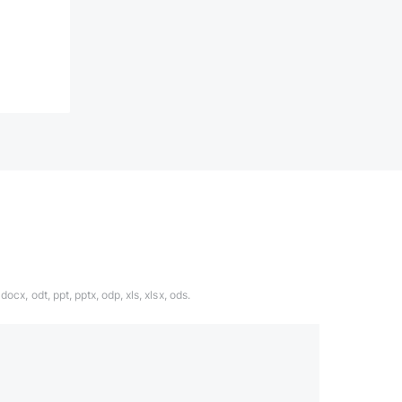
ocx, odt, ppt, pptx, odp, xls, xlsx, ods.
1324567