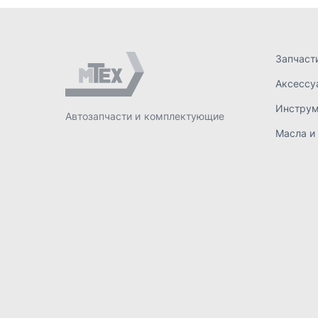
ИП Лахтачёв О.В.
,
2026
Политик