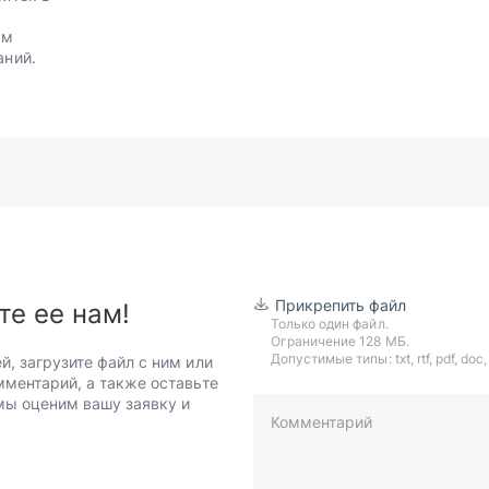
.
им
аний.
Прикрепить файл
те ее нам!
Только один файл.
Ограничение 128 МБ.
Допустимые типы: txt, rtf, pdf, doc, d
й, загрузите файл с ним или
мментарий, а также оставьте
 мы оценим вашу заявку и
Комментарий
пример: 89511234567 или +7951
Телефон*