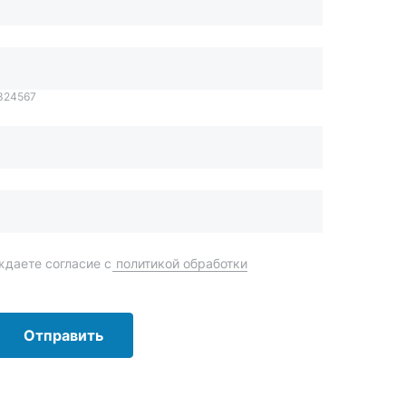
даете согласие с
политикой обработки
Отправить
order@mteh74.ru
г. Миасс
,
улица Романенко, 97
+7 (904) 945-52-55
г. Златоуст
,