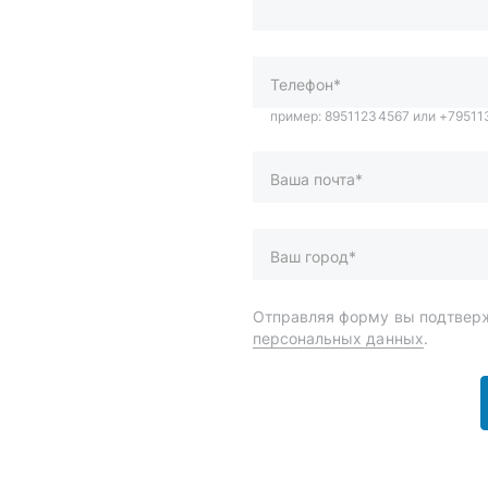
Ваша почта*
Ваш город*
Отправляя форму вы подтверж
персональных данных
.
и
Спецпредложения
ары
Доставка и оплата
менты
О компании
 автохимия
Статьи
Контакты