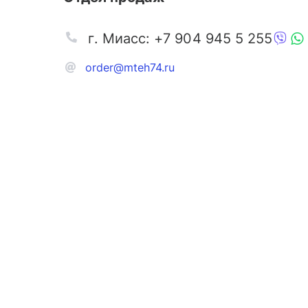
г. Миасс: +7 904 945 5 255
order@mteh74.ru
Запчаст
Аксессу
Инстру
Автозапчасти и комплектующие
Масла и