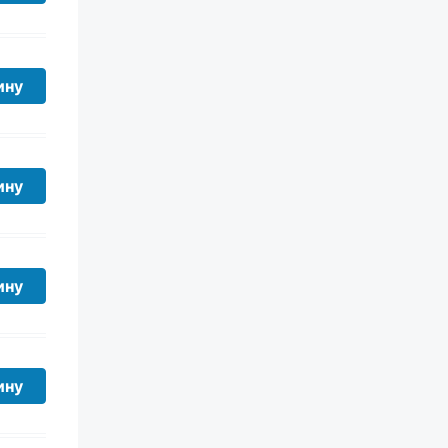
ину
ину
ину
ину