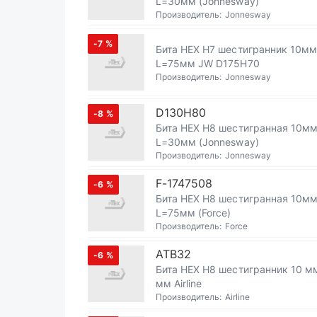
L=30мм (Jonnesway)
Производитель:
Jonnesway
-7
%
Бита HEX H7 шестигранник 10мм
L=75мм JW D175H70
Производитель:
Jonnesway
D130H80
-8
%
Бита HEX H8 шестигранная 10м
L=30мм (Jonnesway)
Производитель:
Jonnesway
F-1747508
-6
%
Бита HEX H8 шестигранная 10м
L=75мм (Force)
Производитель:
Force
ATB32
-6
%
Бита HEX H8 шестигранник 10 м
мм Airline
Производитель:
Airline