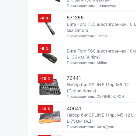
Производитель:
Jonnesway
571355
-8
%
Бита Torx T55 шестигранник 10
мм Ombra
Производитель:
Ombra
-6
%
Бита Torx T60 шестигранная 10
L=30мм (Airline)
Производитель:
Airline
76441
-10
%
Набор бит SPLINE 11пр М5-12
(СервисКлюч)
Производитель:
СЕРВИС КЛЮЧ
40641
-10
%
Набор бит SPLINE 11пр. М5-12 L
L-75мм (АД)
Производитель:
АвтоДело