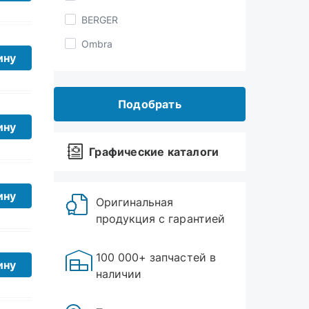
Ombra
JTC
ину
YATO
Подобрать
Jonnesway
СЕРВИС КЛЮЧ
Графические каталоги
ину
LECAR
Техмаш
Оригинальная
АвтоДело
продукция с гарантией
ину
100 000+ запчастей в
наличии
ину
Торговые точки в
Миассе, Златоусте и