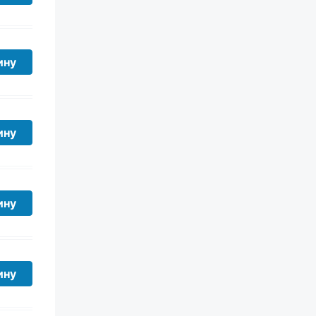
ину
ину
ину
ину