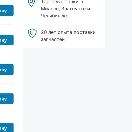
Челябинске
ину
20 лет опыта поставки
запчастей
ину
ину
ину
ину