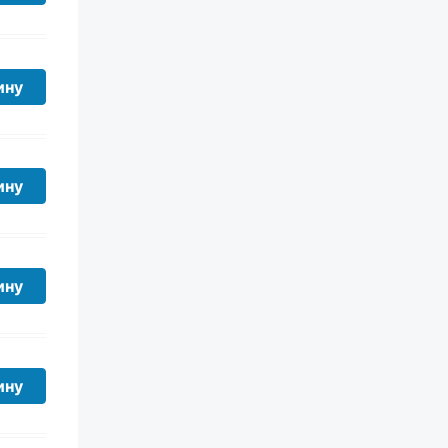
ину
ину
ину
ину