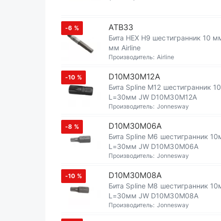
ATB33
-6
%
Бита HEX H9 шестигранник 10 м
мм Airline
Производитель:
Airline
D10M30M12A
-10
%
Бита Spline M12 шестигранник 1
L=30мм JW D10M30M12A
Производитель:
Jonnesway
D10M30M06A
-8
%
Бита Spline M6 шестигранник 1
L=30мм JW D10M30M06A
Производитель:
Jonnesway
D10M30M08A
-10
%
Бита Spline M8 шестигранник 1
L=30мм JW D10M30M08A
Производитель:
Jonnesway