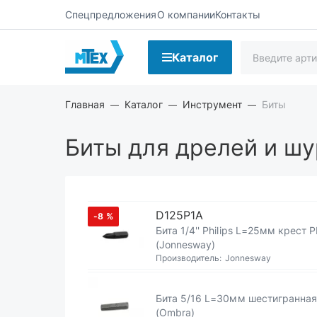
Спецпредложения
О компании
Контакты
Каталог
Главная
Каталог
Инструмент
Биты
Биты для дрелей и ш
D125P1A
-8
%
Бита 1/4'' Philips L=25мм крест 
(Jonnesway)
Производитель:
Jonnesway
Бита 5/16 L=30мм шестигранна
(Ombra)