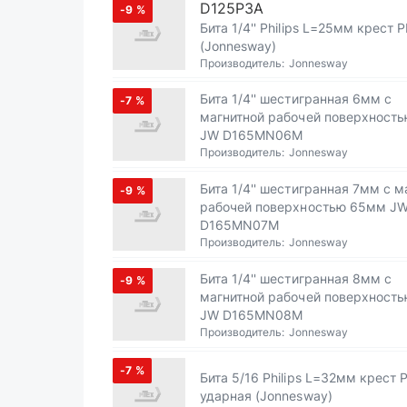
D125P3A
-9
%
Бита 1/4'' Philips L=25мм крест 
(Jonnesway)
Производитель:
Jonnesway
Бита 1/4'' шестигранная 6мм с
-7
%
магнитной рабочей поверхност
JW D165MN06M
Производитель:
Jonnesway
Бита 1/4'' шестигранная 7мм с магнитной
-9
%
рабочей поверхностью 65мм J
D165MN07M
Производитель:
Jonnesway
Бита 1/4'' шестигранная 8мм с
-9
%
магнитной рабочей поверхност
JW D165MN08M
Производитель:
Jonnesway
-7
%
Бита 5/16 Philips L=32мм крест 
ударная (Jonnesway)