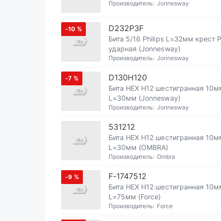
Производитель:
Jonnesway
D232P3F
-10
%
Бита 5/16 Philips L=32мм крест 
ударная (Jonnesway)
Производитель:
Jonnesway
D130H120
-7
%
Бита HEX H12 шестигранная 10м
L=30мм (Jonnesway)
Производитель:
Jonnesway
531212
Бита HEX H12 шестигранная 10м
L=30мм (OMBRA)
Производитель:
Ombra
F-1747512
-9
%
Бита HEX H12 шестигранная 10м
L=75мм (Force)
Производитель:
Force