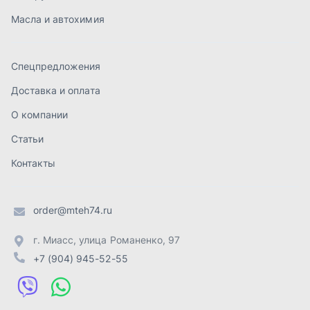
order@mteh74.ru
г. Миасс
,
улица Романенко, 97
+7 (904) 945-52-55
г. Златоуст
,
проезд Профсоюзов, 12А
+7 (904) 945-51-55
г. Челябинск
,
Свердловский тракт, 3Е
+7 (904) 945-04-44