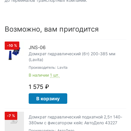
до терминалов транспортных компаний.
Возможно, вам пригодится
-10
%
JNS-06
Домкрат гидравлический (6т) 200-385 мм
(Lavita)
Производитель:
Lavita
В наличии
1 шт.
1 575 ₽
В корзину
-7
%
Домкрат гидравлический подкатной 2,5т 140-
380мм с фиксатором кейс АвтоДело 43227
Производитель:
АвтоДело