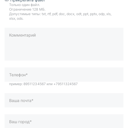
Только один файл.
Ограничение 128 МБ.
Допустимые типы: txt, rtf, pdf, doc, docx, odt, ppt, pptx, odp, xls,
xlsx, ods.
Комментарий
пример: 89511234567 или +79511324567
Телефон*
Ваша почта*
Ваш город*
Отправляя форму вы подтверждаете согласие с
политикой
обработки персональных данных
.
Отправить