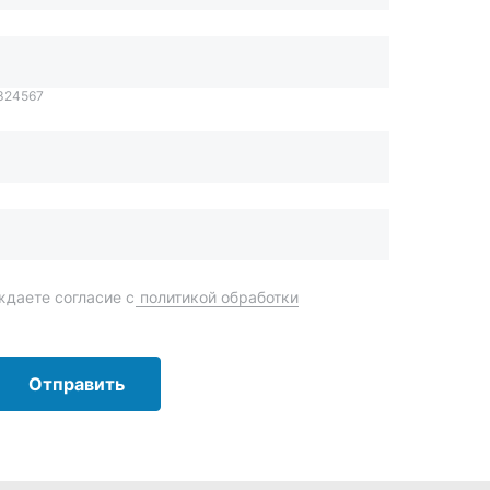
даете согласие с
политикой обработки
Отправить
order@mteh74.ru
г. Миасс
,
улица Романенко, 97
+7 (904) 945-52-55
г. Златоуст
,
проезд Профсоюзов, 12А