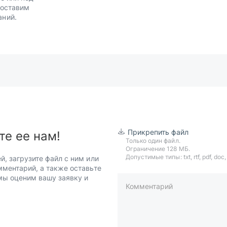
Доставим
аний.
Прикрепить файл
те ее нам!
Только один файл.
Ограничение 128 МБ.
Допустимые типы: txt, rtf, pdf, doc, d
й, загрузите файл с ним или
мментарий, а также оставьте
 мы оценим вашу заявку и
Комментарий
пример: 89511234567 или +7951
Телефон*
Ваша почта*