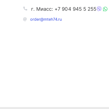
г. Миасс: +7 904 945 5 255
order@mteh74.ru
Запчаст
Аксессу
Инстру
Автозапчасти и комплектующие
Масла и