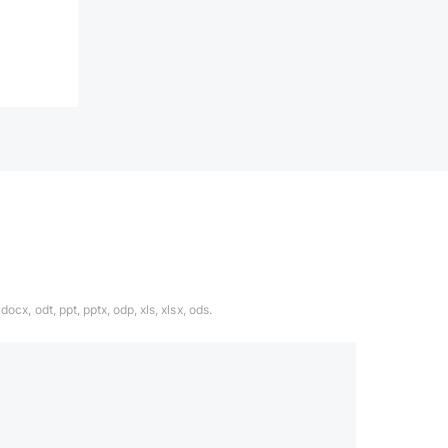
ocx, odt, ppt, pptx, odp, xls, xlsx, ods.
1324567