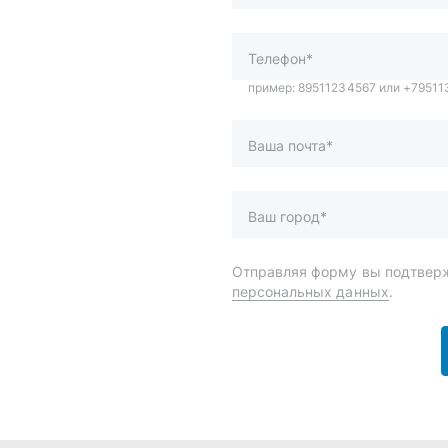
Ваш город*
Отправляя форму вы подтверж
персональных данных
.
и
Спецпредложения
ары
Доставка и оплата
менты
О компании
 автохимия
Статьи
Контакты