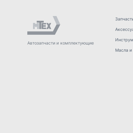
ИП Лахтачёв О.В.
,
2026
Политик