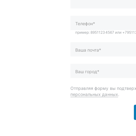
Ваша почта*
Ваш город*
Отправляя форму вы подтверж
персональных данных
.
и
Спецпредложения
ары
Доставка и оплата
менты
О компании
 автохимия
Статьи
Контакты