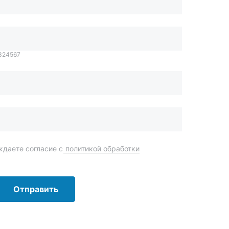
даете согласие с
политикой обработки
Отправить
order@mteh74.ru
г. Миасс
,
улица Романенко, 97
+7 (904) 945-52-55
г. Златоуст
,