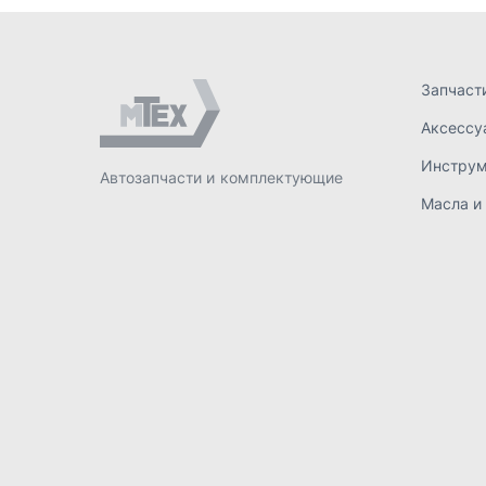
ИП Лахтачёв О.В.
,
2026
Политик