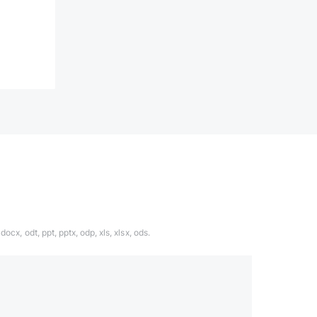
ocx, odt, ppt, pptx, odp, xls, xlsx, ods.
1324567