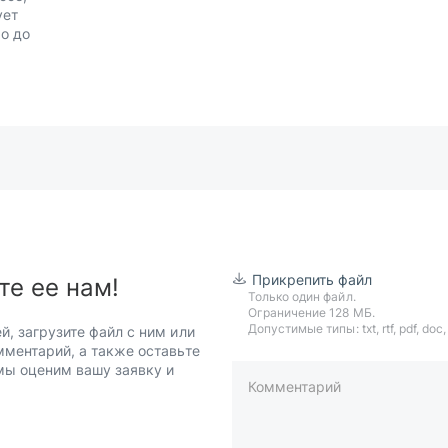
ует
о до
Прикрепить файл
те ее нам!
Только один файл.
Ограничение 128 МБ.
Допустимые типы: txt, rtf, pdf, doc, d
й, загрузите файл с ним или
мментарий, а также оставьте
 мы оценим вашу заявку и
Комментарий
пример: 89511234567 или +7951
Телефон*