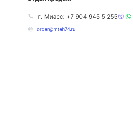
г. Миасс: +7 904 945 5 255
order@mteh74.ru
Запчаст
Аксессу
Инстру
Автозапчасти и комплектующие
Масла и