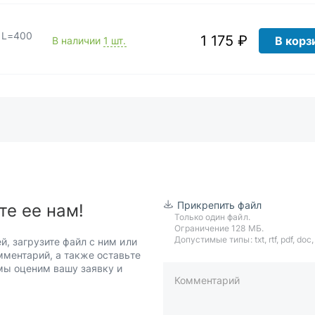
 L=400
1 175 ₽
В корз
В наличии
1 шт.
Прикрепить файл
те ее нам!
Только один файл.
Ограничение 128 МБ.
Допустимые типы: txt, rtf, pdf, doc, d
й, загрузите файл с ним или
мментарий, а также оставьте
 мы оценим вашу заявку и
Комментарий
пример: 89511234567 или +7951
Телефон*