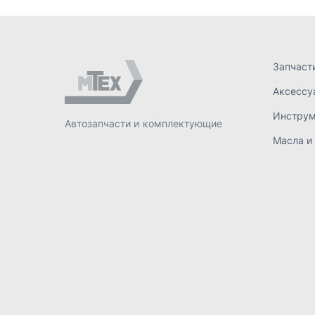
ИП Лахтачёв О.В.
,
2026
Политик