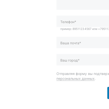
Ваша почта*
Ваш город*
Отправляя форму вы подтверж
персональных данных
.
и
Спецпредложения
ары
Доставка и оплата
менты
О компании
 автохимия
Статьи
Контакты