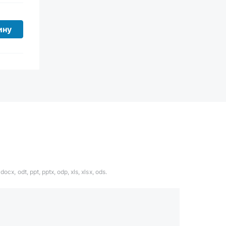
ину
ocx, odt, ppt, pptx, odp, xls, xlsx, ods.
1324567