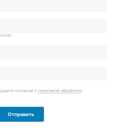
даете согласие с
политикой обработки
Отправить
order@mteh74.ru
г. Миасс
,
улица Романенко, 97
+7 (904) 945-52-55
г. Златоуст
,