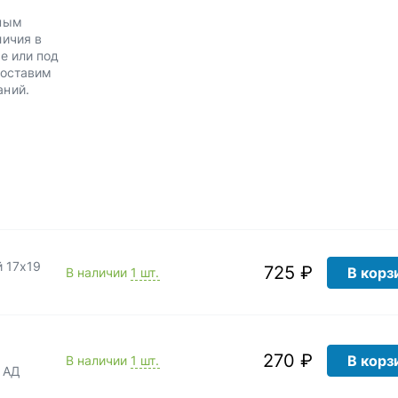
нным
личия в
е или под
Доставим
аний.
 17х19
725 ₽
В корз
В наличии
1 шт.
270 ₽
В корз
В наличии
1 шт.
 АД