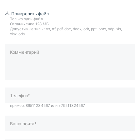
Прикрепить файл
Только один файл.
Ограничение 128 МБ.
Допустимые типы: txt, rtf, pdf, doc, docx, odt, ppt, pptx, odp, xls,
xlsx, ods.
Комментарий
пример: 89511234567 или +79511324567
Телефон*
Ваша почта*
Ваш город*
Отправляя форму вы подтверждаете согласие с
политикой
обработки персональных данных
.
Отправить