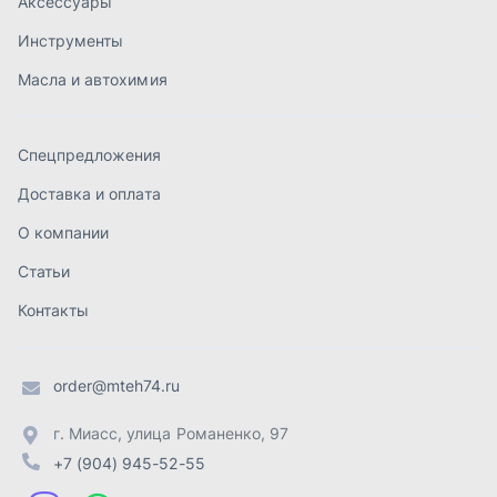
Контакты
order@mteh74.ru
г. Миасс
,
улица Романенко, 97
+7 (904) 945-52-55
г. Златоуст
,
проезд Профсоюзов, 12А
+7 (904) 945-51-55
г. Челябинск
,
Свердловский тракт, 3Е
+7 (904) 945-04-44