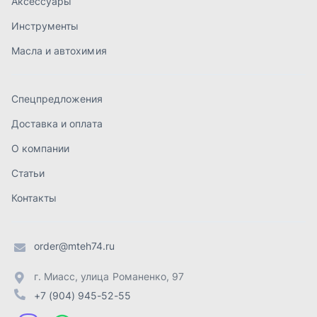
Контакты
order@mteh74.ru
г. Миасс
,
улица Романенко, 97
+7 (904) 945-52-55
г. Златоуст
,
проезд Профсоюзов, 12А
+7 (904) 945-51-55
г. Челябинск
,
Свердловский тракт, 3Е
+7 (904) 945-04-44