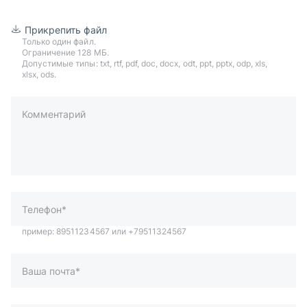
Прикрепить файл
Только один файл.
Ограничение 128 МБ.
Допустимые типы: txt, rtf, pdf, doc, docx, odt, ppt, pptx, odp, xls,
xlsx, ods.
Комментарий
пример: 89511234567 или +79511324567
Телефон*
Ваша почта*
Ваш город*
Отправляя форму вы подтверждаете согласие с
политикой
обработки персональных данных
.
Отправить