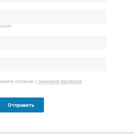
даете согласие с
политикой обработки
Отправить
order@mteh74.ru
г. Миасс
,
улица Романенко, 97
+7 (904) 945-52-55
г. Златоуст
,
проезд Профсоюзов, 12А