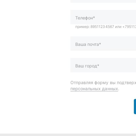
Ваш город*
Отправляя форму вы подтверж
персональных данных
.
и
Спецпредложения
ары
Доставка и оплата
менты
О компании
 автохимия
Статьи
Контакты