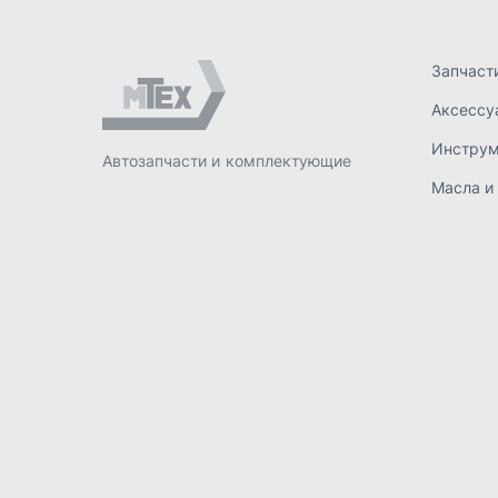
ИП Лахтачёв О.В.
,
2026
Политик