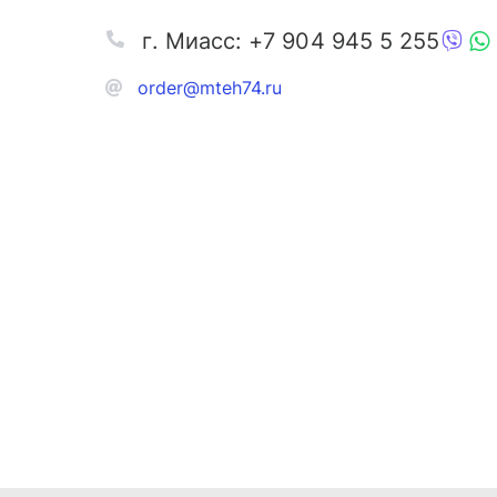
г. Миасс: +7 904 945 5 255
order@mteh74.ru
Запчаст
Аксессу
Инстру
Автозапчасти и комплектующие
Масла и