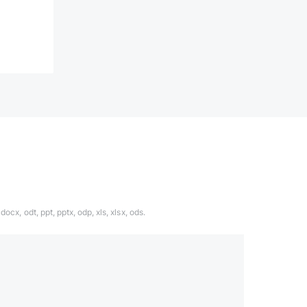
ocx, odt, ppt, pptx, odp, xls, xlsx, ods.
1324567