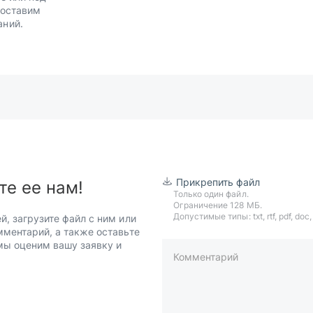
Доставим
аний.
Прикрепить файл
те ее нам!
Только один файл.
Ограничение 128 МБ.
Допустимые типы: txt, rtf, pdf, doc, d
й, загрузите файл с ним или
мментарий, а также оставьте
 мы оценим вашу заявку и
Комментарий
пример: 89511234567 или +7951
Телефон*
Ваша почта*