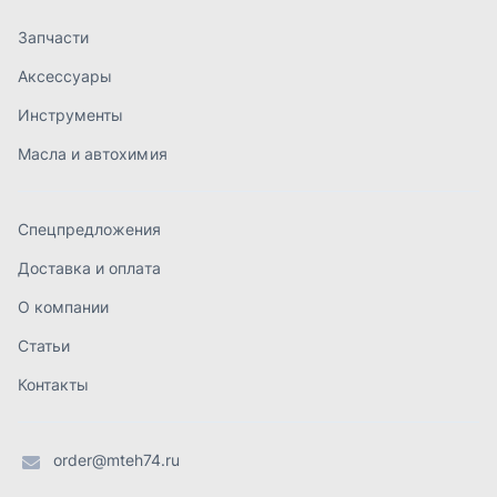
О компании
Статьи
Контакты
order@mteh74.ru
г. Миасс
,
улица Романенко, 97
+7 (904) 945-52-55
г. Златоуст
,
проезд Профсоюзов, 12А
+7 (904) 945-51-55
г. Челябинск
,
Свердловский тракт, 3Е