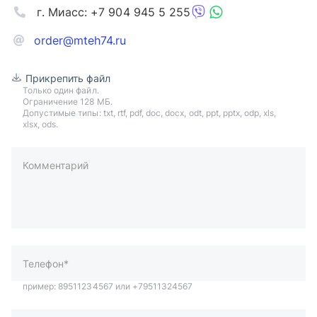
г. Миасс: +7 904 945 5 255
order@mteh74.ru
Прикрепить файл
Только один файл.
Ограничение 128 МБ.
Допустимые типы: txt, rtf, pdf, doc, docx, odt, ppt, pptx, odp, xls,
xlsx, ods.
Комментарий
пример: 89511234567 или +79511324567
Телефон*
Ваша почта*
Ваш город*
Отправляя форму вы подтверждаете согласие с
политикой
обработки персональных данных
.
Отправить