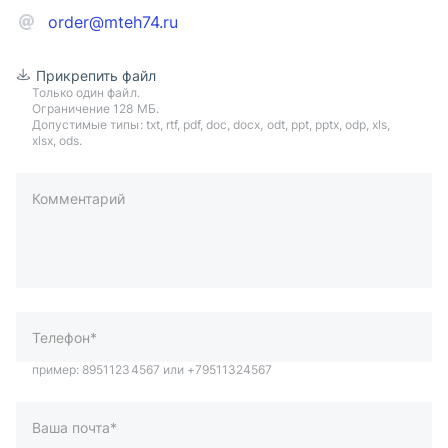
order@mteh74.ru
Прикрепить файл
Только один файл.
Ограничение 128 МБ.
Допустимые типы: txt, rtf, pdf, doc, docx, odt, ppt, pptx, odp, xls,
xlsx, ods.
Комментарий
пример: 89511234567 или +79511324567
Телефон*
Ваша почта*
Ваш город*
Отправляя форму вы подтверждаете согласие с
политикой
обработки персональных данных
.
Отправить