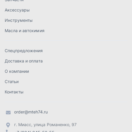
Статьи
Контакты
order@mteh74.ru
г. Миасс
,
улица Романенко, 97
+7 (904) 945-52-55
г. Златоуст
,
проезд Профсоюзов, 12А
+7 (904) 945-51-55
г. Челябинск
,
Свердловский тракт, 3Е
+7 (904) 945-04-44