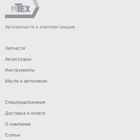
Спецпредложения
Доставка и оплата
О компании
Статьи
Контакты
order@mteh74.ru
г. Миасс
,
улица Романенко, 97
+7 (904) 945-52-55
г. Златоуст
,
проезд Профсоюзов, 12А