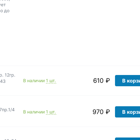
ует
о до
р. 12гр.
610 ₽
В корз
В наличии
1 шт.
843
7пр.1/4
970 ₽
В корз
В наличии
1 шт.