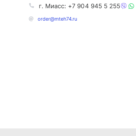
г. Миасс: +7 904 945 5 255
order@mteh74.ru
Запчаст
Аксессу
Инстру
Автозапчасти и комплектующие
Масла и