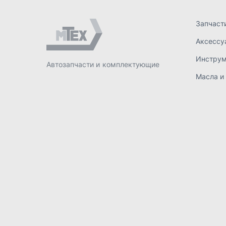
ИП Лахтачёв О.В.
,
2026
Политик