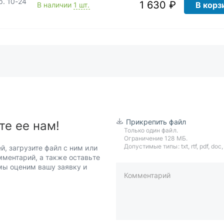
р. 10-24
1 630 ₽
В корз
В наличии
1 шт.
)
Прикрепить файл
те ее нам!
Только один файл.
Ограничение 128 МБ.
Допустимые типы: txt, rtf, pdf, doc, d
й, загрузите файл с ним или
мментарий, а также оставьте
 мы оценим вашу заявку и
Комментарий
пример: 89511234567 или +7951
Телефон*
Ваша почта*
Ваш город*
Отправляя форму вы подтверж