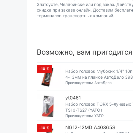
Златоусте, Челябинске или под заказ. Действ
скидка при заказе онлайн. Доставим бесплатн
терминалов транспортных компаний.
Возможно, вам пригодится
-10
%
Набор головок глубоких 1/4'' 10п
4-13мм на планке АвтоДело 39
Производитель:
АвтоДело
yt0461
Набор головок TORX 5-лучевых 
TS10-TS27 (YATO)
Производитель:
YATO
NG12-12MD A40365S
-10
%