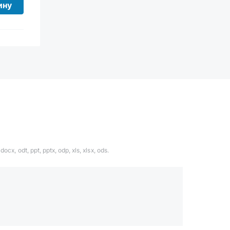
ину
ocx, odt, ppt, pptx, odp, xls, xlsx, ods.
1324567
даете согласие с
политикой обработки