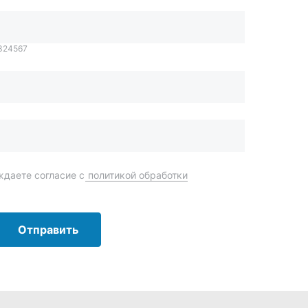
Отправить
order@mteh74.ru
г. Миасс
,
улица Романенко, 97
+7 (904) 945-52-55
г. Златоуст
,
проезд Профсоюзов, 12А
+7 (904) 945-51-55