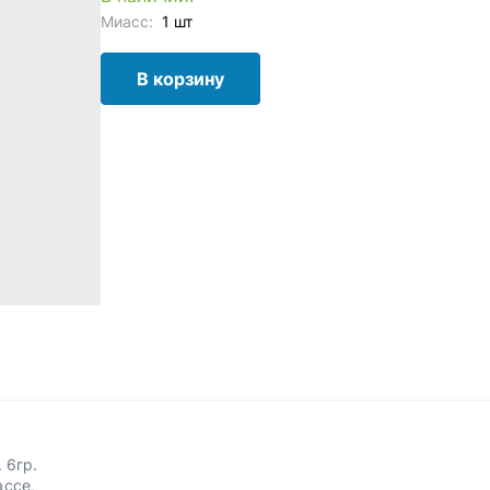
Миасс:
1 шт
В корзину
 6гр.
ассе,