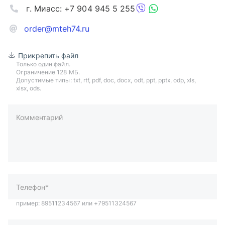
г. Миасс: +7 904 945 5 255
order@mteh74.ru
Прикрепить файл
Только один файл.
Ограничение 128 МБ.
Допустимые типы: txt, rtf, pdf, doc, docx, odt, ppt, pptx, odp, xls,
xlsx, ods.
Комментарий
пример: 89511234567 или +79511324567
Телефон*
Ваша почта*
Ваш город*
Отправляя форму вы подтверждаете согласие с
политикой
обработки персональных данных
.
Отправить