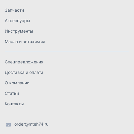
О компании
Статьи
Контакты
order@mteh74.ru
г. Миасс
,
улица Романенко, 97
+7 (904) 945-52-55
г. Златоуст
,
проезд Профсоюзов, 12А
+7 (904) 945-51-55
г. Челябинск
,
Свердловский тракт, 3Е