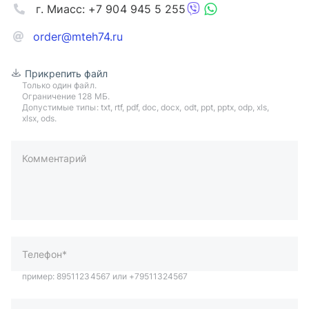
г. Миасс: +7 904 945 5 255
order@mteh74.ru
Прикрепить файл
Только один файл.
Ограничение 128 МБ.
Допустимые типы: txt, rtf, pdf, doc, docx, odt, ppt, pptx, odp, xls,
xlsx, ods.
Комментарий
пример: 89511234567 или +79511324567
Телефон*
Ваша почта*
Ваш город*
Отправляя форму вы подтверждаете согласие с
политикой
обработки персональных данных
.
Отправить