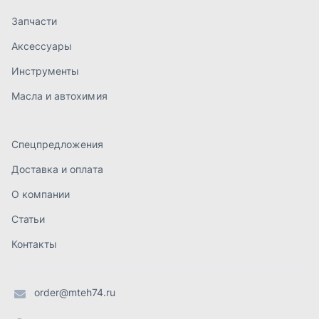
О компании
Статьи
Контакты
order@mteh74.ru
г. Миасс
,
улица Романенко, 97
+7 (904) 945-52-55
г. Златоуст
,
проезд Профсоюзов, 12А
+7 (904) 945-51-55
г. Челябинск
,
Свердловский тракт, 3Е