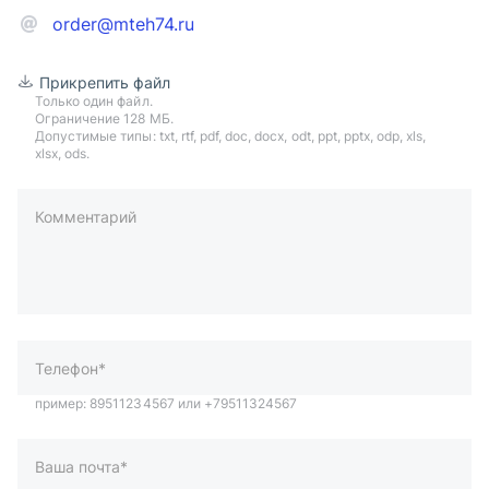
order@mteh74.ru
Прикрепить файл
Только один файл.
Ограничение 128 МБ.
Допустимые типы: txt, rtf, pdf, doc, docx, odt, ppt, pptx, odp, xls,
xlsx, ods.
Комментарий
пример: 89511234567 или +79511324567
Телефон*
Ваша почта*
Ваш город*
Отправляя форму вы подтверждаете согласие с
политикой
обработки персональных данных
.
Отправить