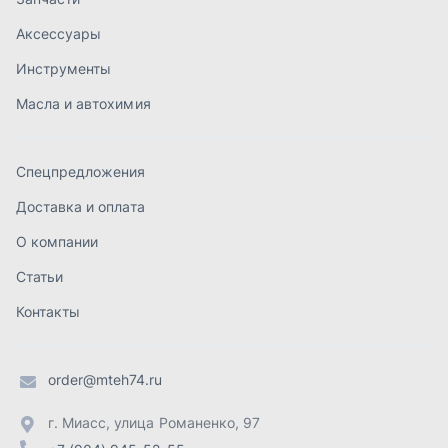
Статьи
Контакты
order@mteh74.ru
г. Миасс
,
улица Романенко, 97
+7 (904) 945-52-55
г. Златоуст
,
проезд Профсоюзов, 12А
+7 (904) 945-51-55
г. Челябинск
,
Свердловский тракт, 3Е
+7 (904) 945-04-44