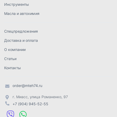
order@mteh74.ru
г. Миасс
,
улица Романенко, 97
+7 (904) 945-52-55
г. Златоуст
,
проезд Профсоюзов, 12А
+7 (904) 945-51-55
г. Челябинск
,
Свердловский тракт, 3Е
+7 (904) 945-04-44