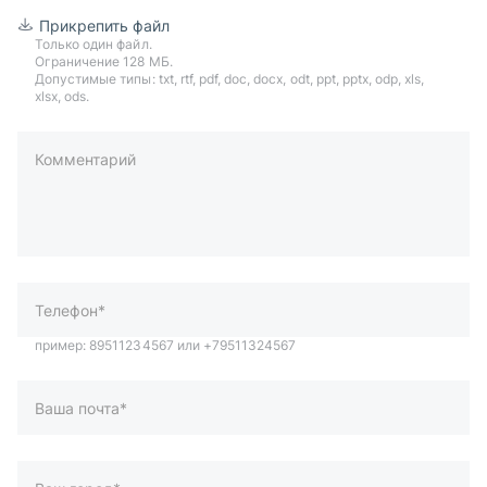
Прикрепить файл
Только один файл.
Ограничение 128 МБ.
Допустимые типы: txt, rtf, pdf, doc, docx, odt, ppt, pptx, odp, xls,
xlsx, ods.
Комментарий
пример: 89511234567 или +79511324567
Телефон*
Ваша почта*
Ваш город*
Отправляя форму вы подтверждаете согласие с
политикой
обработки персональных данных
.
Отправить