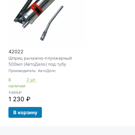
42022
Шприц рычажно-плунжерный
500мл (АвтоДело) под тубу
Производитель:
АвтоДело
В
2 шт.
наличии
1365
₽
1 230 ₽
В корзину