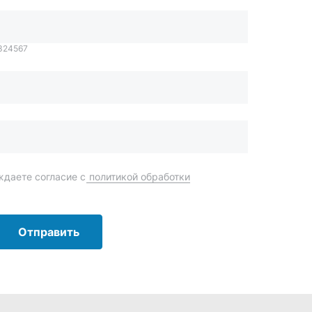
Отправить
order@mteh74.ru
г. Миасс
,
улица Романенко, 97
+7 (904) 945-52-55
г. Златоуст
,
проезд Профсоюзов, 12А
+7 (904) 945-51-55