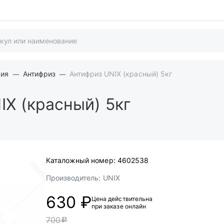
мия
Антифриз
Антифриз UNIX (красный) 5кг
X (красный) 5кг
Каталожный номер:
4602538
Производитель:
UNIX
630 ₽
Цена действительна
при заказе онлайн
700
c