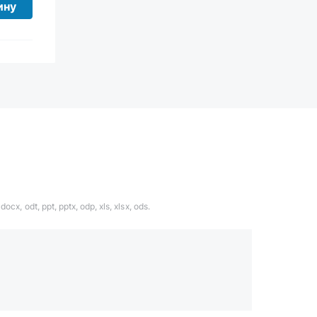
ину
ocx, odt, ppt, pptx, odp, xls, xlsx, ods.
1324567
даете согласие с
политикой обработки