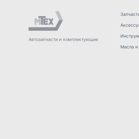
ИП Лахтачёв О.В.
,
2026
Политик