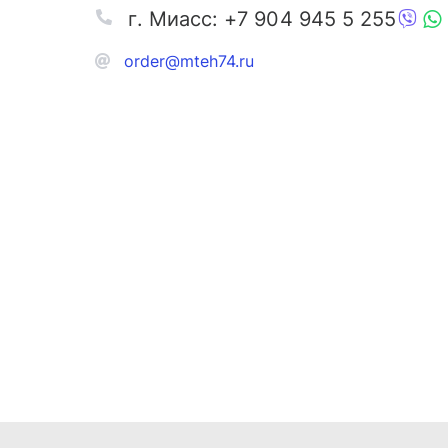
г. Миасс: +7 904 945 5 255
order@mteh74.ru
Запчаст
Аксессу
Инстру
Автозапчасти и комплектующие
Масла и