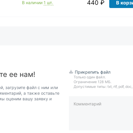
440 ₽
В корз
В наличии
1 шт.
Прикрепить файл
те ее нам!
Только один файл.
Ограничение 128 МБ.
Допустимые типы: txt, rtf, pdf, doc, d
й, загрузите файл с ним или
мментарий, а также оставьте
 мы оценим вашу заявку и
Комментарий
пример: 89511234567 или +7951
Телефон*
Ваша почта*
Ваш город*
Отправляя форму вы подтверж