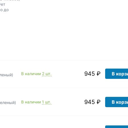
ует
о до
945 ₽
В корз
В наличии
2 шт.
еленый)
945 ₽
В корз
В наличии
1 шт.
зеленый)