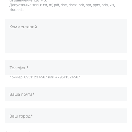
Ограничение 128 МБ.
Допустимые типы: txt, rtf, pdf, doc, docx, odt, ppt, pptx, odp, xls,
xlsx, ods.
Комментарий
пример: 89511234567 или +79511324567
Телефон*
Ваша почта*
Ваш город*
Отправляя форму вы подтверждаете согласие с
политикой
обработки персональных данных
.
Отправить