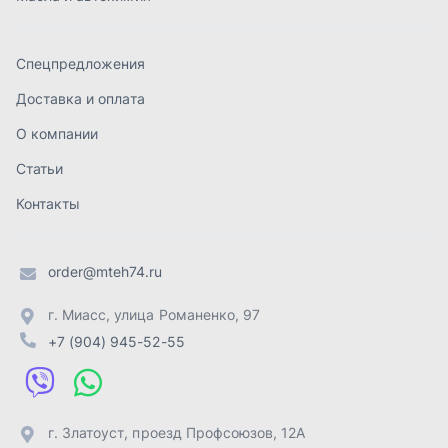
order@mteh74.ru
г. Миасс
,
улица Романенко, 97
+7 (904) 945-52-55
г. Златоуст
,
проезд Профсоюзов, 12А
+7 (904) 945-51-55
г. Челябинск
,
Свердловский тракт, 3Е
+7 (904) 945-04-44
Отправить заявку