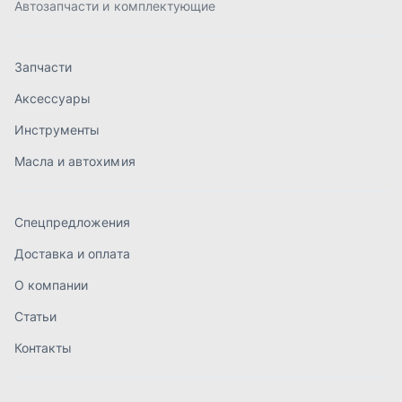
Доставка и оплата
О компании
Статьи
Контакты
order@mteh74.ru
г. Миасс
,
улица Романенко, 97
+7 (904) 945-52-55
г. Златоуст
,
проезд Профсоюзов, 12А
+7 (904) 945-51-55