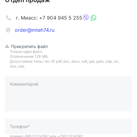
Отдел продаж
г. Миасс: +7 904 945 5 255
order@mteh74.ru
Прикрепить файл
Только один файл.
Ограничение 128 МБ.
Допустимые типы: txt, rtf, pdf, doc, docx, odt, ppt, pptx, odp, xls,
xlsx, ods.
Комментарий
пример: 89511234567 или +79511324567
Телефон*
Ваша почта*
Ваш город*
Отправляя форму вы подтверждаете согласие с
политикой
обработки персональных данных
.