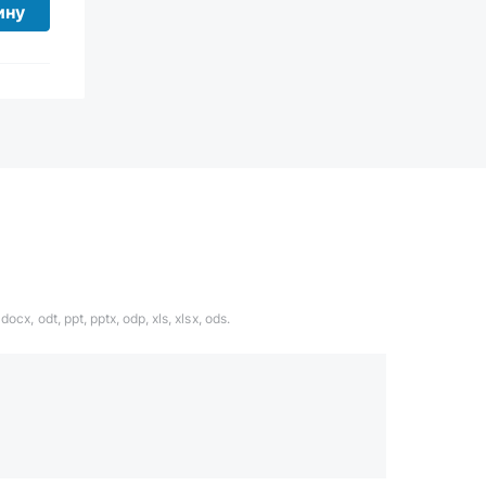
ину
ocx, odt, ppt, pptx, odp, xls, xlsx, ods.
1324567
даете согласие с
политикой обработки