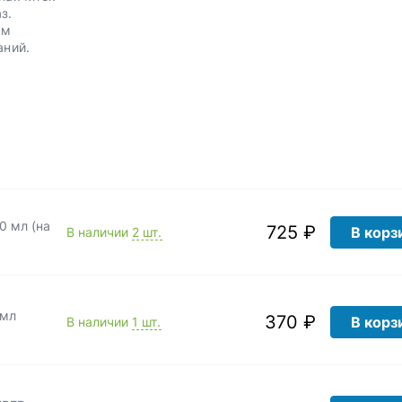
з.
им
аний.
0 мл (на
725 ₽
В корз
В наличии
2 шт.
0мл
370 ₽
В корз
В наличии
1 шт.