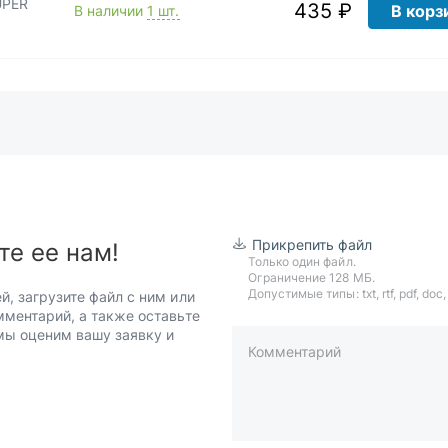
UPER
435 ₽
В корз
В наличии
1 шт.
6
Прикрепить файл
те ее нам!
Только один файл.
Ограничение 128 МБ.
Допустимые типы: txt, rtf, pdf, doc, d
й, загрузите файл с ним или
мментарий, а также оставьте
 мы оценим вашу заявку и
Комментарий
пример: 89511234567 или +7951
Телефон*
Ваша почта*
Ваш город*
Отправляя форму вы подтверж