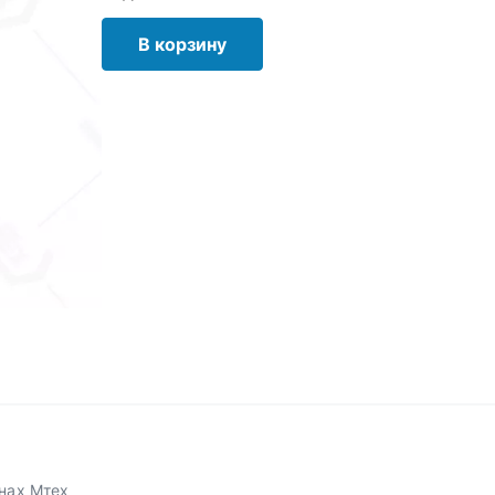
В корзину
нах Мтех