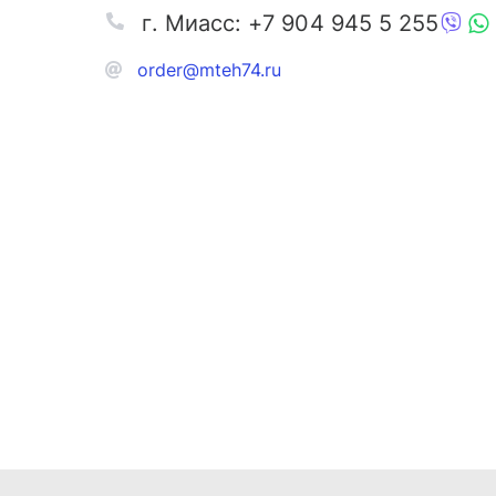
г. Миасс: +7 904 945 5 255
order@mteh74.ru
Запчаст
Аксессу
Инстру
Автозапчасти и комплектующие
Масла и