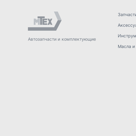
ИП Лахтачёв О.В.
,
2026
Политик