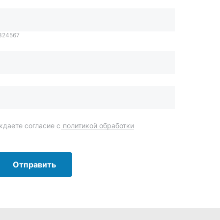
Отправить
order@mteh74.ru
г. Миасс
,
улица Романенко, 97
+7 (904) 945-52-55
г. Златоуст
,
проезд Профсоюзов, 12А
+7 (904) 945-51-55