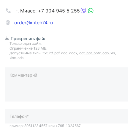
г. Миасс: +7 904 945 5 255
order@mteh74.ru
Прикрепить файл
Только один файл.
Ограничение 128 МБ.
Допустимые типы: txt, rtf, pdf, doc, docx, odt, ppt, pptx, odp, xls,
xlsx, ods.
Комментарий
пример: 89511234567 или +79511324567
Телефон*
Ваша почта*
Ваш город*
Отправляя форму вы подтверждаете согласие с
политикой
обработки персональных данных
.
Отправить