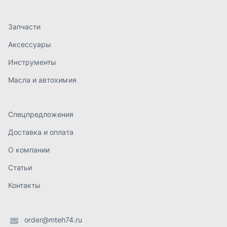
О компании
Статьи
Контакты
order@mteh74.ru
г. Миасс
,
улица Романенко, 97
+7 (904) 945-52-55
г. Златоуст
,
проезд Профсоюзов, 12А
+7 (904) 945-51-55
г. Челябинск
,
Свердловский тракт, 3Е