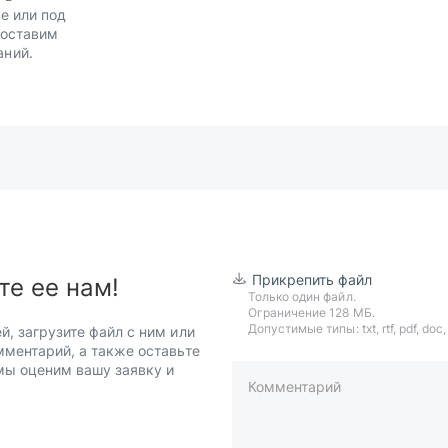
е или под
Доставим
аний.
Прикрепить файл
те ее нам!
Только один файл.
Ограничение 128 МБ.
Допустимые типы: txt, rtf, pdf, doc, d
й, загрузите файл с ним или
мментарий, а также оставьте
 мы оценим вашу заявку и
Комментарий
пример: 89511234567 или +7951
Телефон*