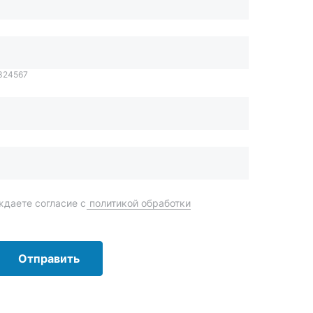
даете согласие с
политикой обработки
Отправить
order@mteh74.ru
г. Миасс
,
улица Романенко, 97
+7 (904) 945-52-55
г. Златоуст
,