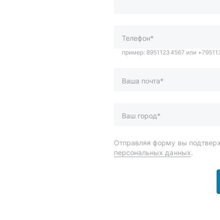
Ваша почта*
Ваш город*
Отправляя форму вы подтверж
персональных данных
.
и
Спецпредложения
ары
Доставка и оплата
менты
О компании
 автохимия
Статьи
Контакты