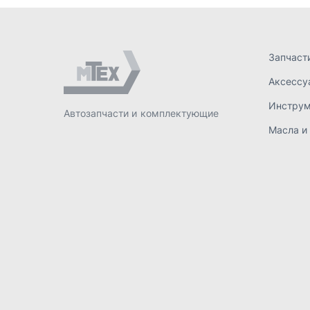
ИП Лахтачёв О.В.
,
2026
Политик