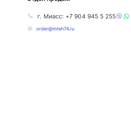
г. Миасс: +7 904 945 5 255
order@mteh74.ru
Запчаст
Аксессу
Инстру
Автозапчасти и комплектующие
Масла и