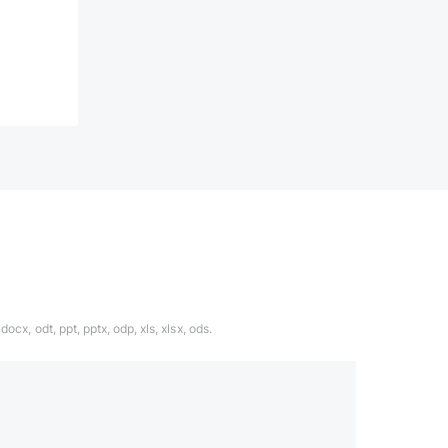
ocx, odt, ppt, pptx, odp, xls, xlsx, ods.
1324567