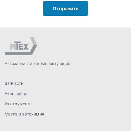
Запчасти
Аксессуары
Инструменты
Масла и автохимия
Спецпредложения
Доставка и оплата
О компании
Статьи
Контакты
order@mteh74.ru
г. Миасс
,
улица Романенко, 97