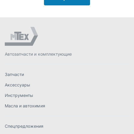
Аксессуары
Инструменты
Масла и автохимия
Спецпредложения
Доставка и оплата
О компании
Статьи
Контакты
order@mteh74.ru
г. Миасс
,
улица Романенко, 97
+7 (904) 945-52-55