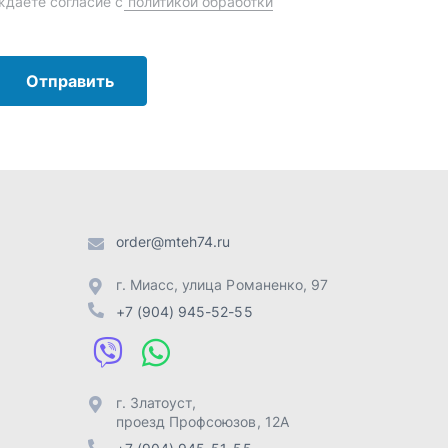
г. Миасс
,
улица Романенко, 97
+7 (904) 945-52-55
г. Златоуст
,
проезд Профсоюзов, 12А
+7 (904) 945-51-55
г. Челябинск
,
Свердловский
тракт, 3Е
+7 (904) 945-04-44
Отправить заявку