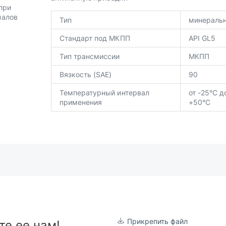
при
налов
Тип
минераль
Стандарт под МКПП
API GL5
Тип трансмиссии
МКПП
Вязкость (SAE)
90
Температурный интервал
от -25°C д
применения
+50°C
Прикрепить файл
те ее нам!