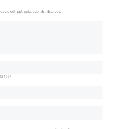
ocx, odt, ppt, pptx, odp, xls, xlsx, ods.
1324567
даете согласие с
политикой обработки
Отправить
order@mteh74.ru