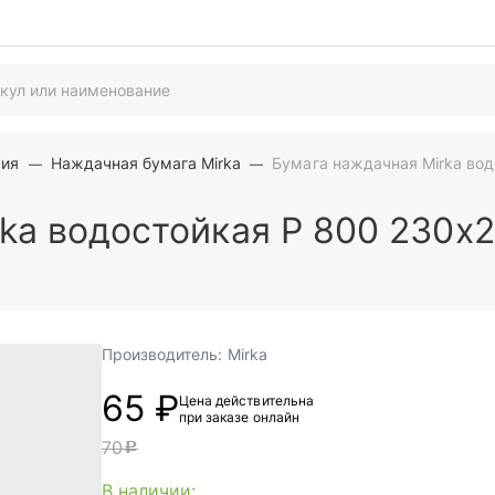
мия
Наждачная бумага Mirka
Бумага наждачная Mirka во
rka водостойкая Р 800 230х
Производитель:
Mirka
65 ₽
Цена действительна
при заказе онлайн
70
c
В наличии: