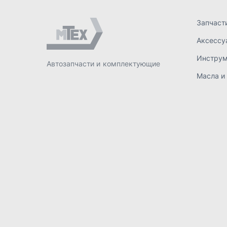
ИП Лахтачёв О.В.
,
2026
Политик