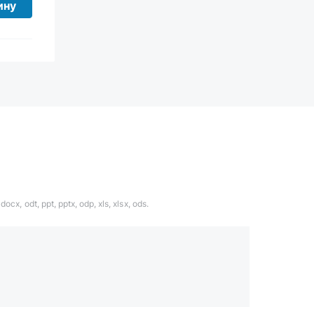
ину
ocx, odt, ppt, pptx, odp, xls, xlsx, ods.
1324567
даете согласие с
политикой обработки