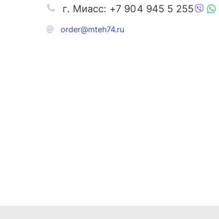
г. Миасс: +7 904 945 5 255
order@mteh74.ru
Запчаст
Аксессу
Инстру
Автозапчасти и комплектующие
Масла и