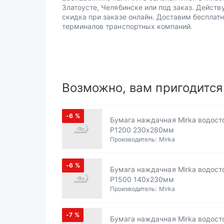
Златоусте, Челябинске или под заказ. Действ
скидка при заказе онлайн. Доставим бесплатн
терминалов транспортных компаний.
Возможно, вам пригодится
-6
%
Бумага наждачная Mirka водост
Р1200 230х280мм
Производитель:
Mirka
-6
%
Бумага наждачная Mirka водост
Р1500 140х230мм
Производитель:
Mirka
-7
%
Бумага наждачная Mirka водост