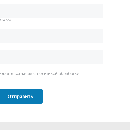
Отправить
order@mteh74.ru
г. Миасс
,
улица Романенко, 97
+7 (904) 945-52-55
г. Златоуст
,
проезд Профсоюзов, 12А
+7 (904) 945-51-55