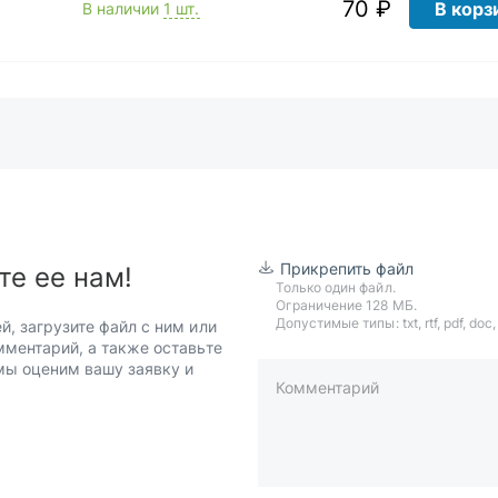
70 ₽
В корз
В наличии
1 шт.
Прикрепить файл
те ее нам!
Только один файл.
Ограничение 128 МБ.
Допустимые типы: txt, rtf, pdf, doc, d
й, загрузите файл с ним или
мментарий, а также оставьте
 мы оценим вашу заявку и
Комментарий
пример: 89511234567 или +7951
Телефон*
Ваша почта*
Ваш город*
Отправляя форму вы подтверж