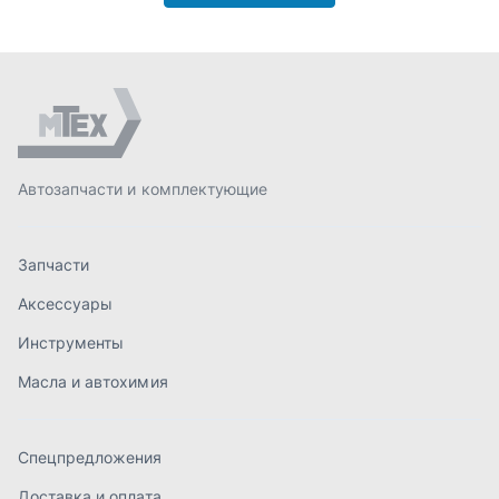
Аксессуары
Инструменты
Масла и автохимия
Спецпредложения
Доставка и оплата
О компании
Статьи
Контакты
order@mteh74.ru
г. Миасс
,
улица Романенко, 97
+7 (904) 945-52-55