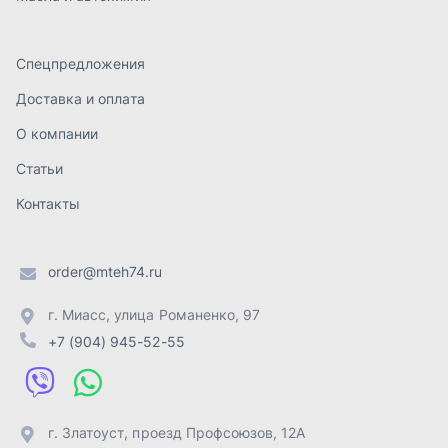
order@mteh74.ru
г. Миасс
,
улица Романенко, 97
+7 (904) 945-52-55
г. Златоуст
,
проезд Профсоюзов, 12А
+7 (904) 945-51-55
г. Челябинск
,
Свердловский тракт, 3Е
+7 (904) 945-04-44
Отправить заявку