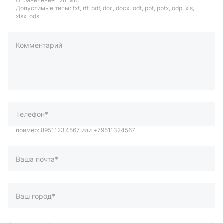
Ограничение 128 МБ.
Допустимые типы: txt, rtf, pdf, doc, docx, odt, ppt, pptx, odp, xls,
xlsx, ods.
Комментарий
пример: 89511234567 или +79511324567
Телефон*
Ваша почта*
Ваш город*
Отправляя форму вы подтверждаете согласие с
политикой
обработки персональных данных
.
Отправить