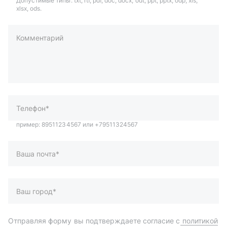
Допустимые типы: txt, rtf, pdf, doc, docx, odt, ppt, pptx, odp, xls,
xlsx, ods.
Комментарий
пример: 89511234567 или +79511324567
Телефон*
Ваша почта*
Ваш город*
Отправляя форму вы подтверждаете согласие с
политикой
обработки персональных данных
.
Отправить
Автозапчасти и комплектующие