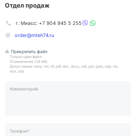
Отдел продаж
г. Миасс: +7 904 945 5 255
order@mteh74.ru
Прикрепить файл
Только один файл.
Ограничение 128 МБ.
Допустимые типы: txt, rtf, pdf, doc, docx, odt, ppt, pptx, odp, xls,
xlsx, ods.
Комментарий
пример: 89511234567 или +79511324567
Телефон*
Ваша почта*
Ваш город*
Отправляя форму вы подтверждаете согласие с
политикой
обработки персональных данных
.