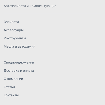
Спецпредложения
Доставка и оплата
О компании
Статьи
Контакты
order@mteh74.ru
г. Миасс
,
улица Романенко, 97
+7 (904) 945-52-55
г. Златоуст
,
проезд Профсоюзов, 12А
+7 (904) 945-51-55