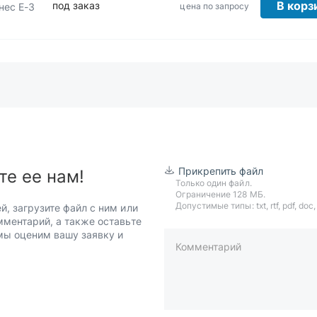
В корз
под заказ
цена по запросу
нес Е-3
Прикрепить файл
те ее нам!
Только один файл.
Ограничение 128 МБ.
Допустимые типы: txt, rtf, pdf, doc, d
й, загрузите файл с ним или
мментарий, а также оставьте
 мы оценим вашу заявку и
Комментарий
пример: 89511234567 или +7951
Телефон*
Ваша почта*
Ваш город*
Отправляя форму вы подтверж