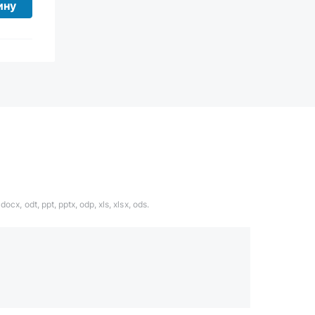
ину
ocx, odt, ppt, pptx, odp, xls, xlsx, ods.
1324567
даете согласие с
политикой обработки