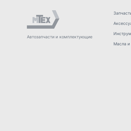
ИП Лахтачёв О.В.
,
2026
Политик