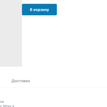
В корзину
Доставка
ным
х Мтех в