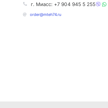
г. Миасс: +7 904 945 5 255
order@mteh74.ru
Запчаст
Аксессу
Инстру
Автозапчасти и комплектующие
Масла и