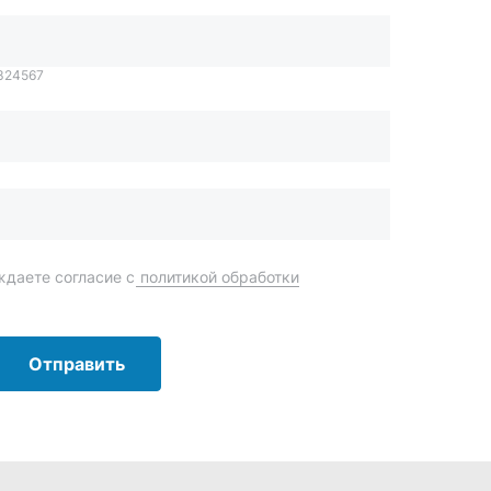
Отправить
order@mteh74.ru
г. Миасс
,
улица Романенко, 97
+7 (904) 945-52-55
г. Златоуст
,
проезд Профсоюзов, 12А
+7 (904) 945-51-55