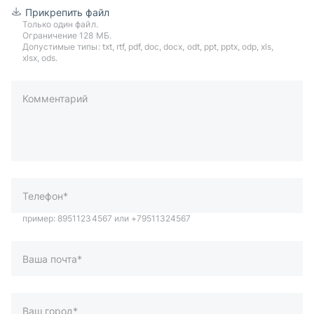
Прикрепить файл
Только один файл.
Ограничение 128 МБ.
Допустимые типы: txt, rtf, pdf, doc, docx, odt, ppt, pptx, odp, xls,
xlsx, ods.
Комментарий
пример: 89511234567 или +79511324567
Телефон*
Ваша почта*
Ваш город*
Отправляя форму вы подтверждаете согласие с
политикой
обработки персональных данных
.
Отправить