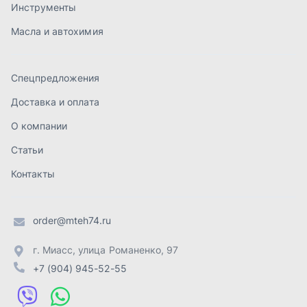
order@mteh74.ru
г. Миасс
,
улица Романенко, 97
+7 (904) 945-52-55
г. Златоуст
,
проезд Профсоюзов, 12А
+7 (904) 945-51-55
г. Челябинск
,
Свердловский тракт, 3Е
+7 (904) 945-04-44