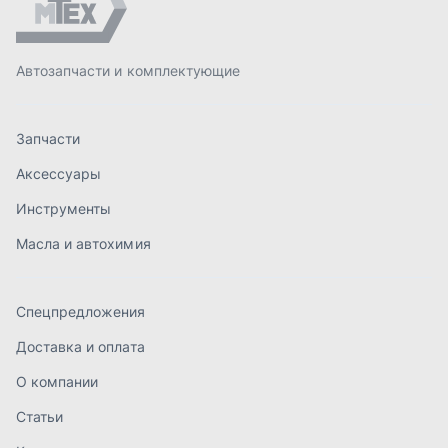
Спецпредложения
Доставка и оплата
О компании
Статьи
Контакты
order@mteh74.ru
г. Миасс
,
улица Романенко, 97
+7 (904) 945-52-55
г. Златоуст
,
проезд Профсоюзов, 12А
+7 (904) 945-51-55