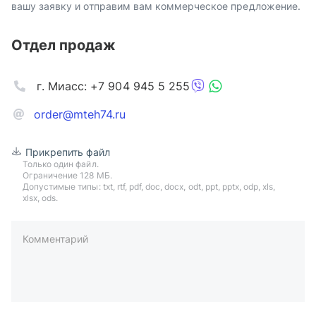
вашу заявку и отправим вам коммерческое предложение.
Отдел продаж
г. Миасс: +7 904 945 5 255
order@mteh74.ru
Прикрепить файл
Только один файл.
Ограничение 128 МБ.
Допустимые типы: txt, rtf, pdf, doc, docx, odt, ppt, pptx, odp, xls,
xlsx, ods.
Комментарий
пример: 89511234567 или +79511324567
Телефон*
Ваша почта*
Ваш город*
Отправляя форму вы подтверждаете согласие с
политикой