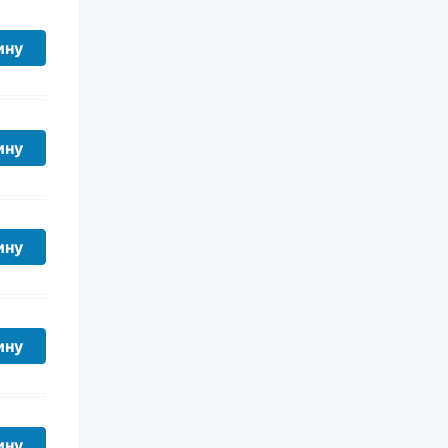
ZOLT
ину
Gpart
PRAVT
Феникс
ину
Акком
Dextra
ину
ину
ину