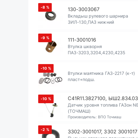
-8
%
130-3003067
Вкладыш рулевого шарнира
ЗИЛ-130,ПАЗ нижний
-9
%
111-3001016
Втулка шкворня
ПАЗ-3203,3204,4230,4235
-10
%
Втулки маятника ГАЗ-2217 (к-т)
пласт+подш.
С41R11.3827100, ЫШ2.834.0
-10
%
Датчик уровня топлива ГАЗон N
(ТОЧМАШ)
Производитель:
ВПО Точмаш
-2
%
3302-3001017, 3302 3001017