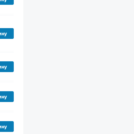
ину
ину
ину
ину