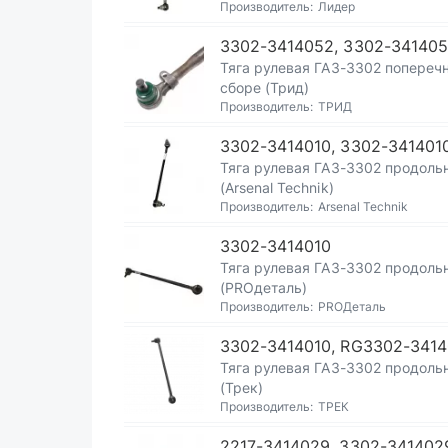
Производитель:
Лидер
3302-3414052, 3302-341405
Тяга рулевая ГАЗ-3302 поперечн
сборе (Трид)
Производитель:
ТРИД
3302-3414010, 3302-3414010
Тяга рулевая ГАЗ-3302 продоль
(Arsenal Technik)
Производитель:
Arsenal Technik
3302-3414010
Тяга рулевая ГАЗ-3302 продоль
(PROдеталь)
Производитель:
PROДеталь
3302-3414010, RG3302-3414
Тяга рулевая ГАЗ-3302 продоль
(Трек)
Производитель:
ТРЕК
2217-3414029, 3302-341402