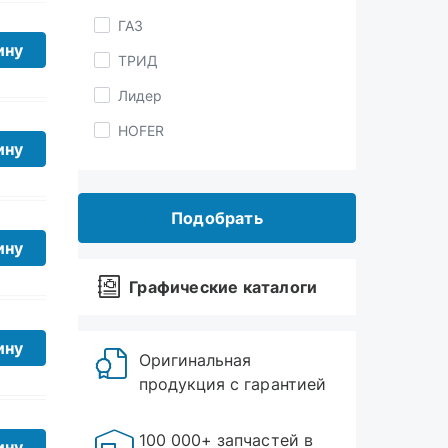
ТРИД
ину
Лидер
HOFER
Arsenal Technik
ину
Чайковск
Подобрать
PROДеталь
BOSCH
Графические каталоги
ину
Автокомплект
ТРЕК
Оригинальная
УМЗ
продукция с гарантией
ину
УралПТБ
100 000+ запчастей в
Техмас
наличии
Riginal
ину