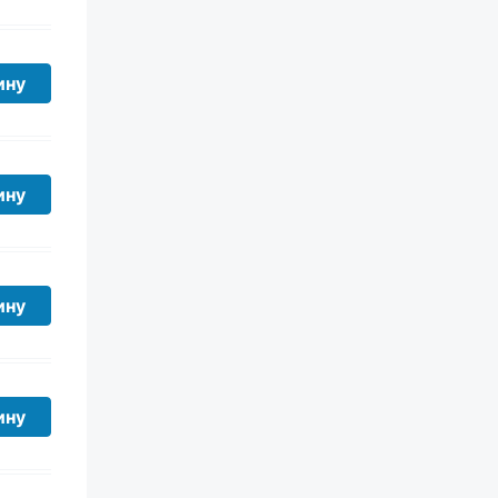
ину
ину
ину
ину