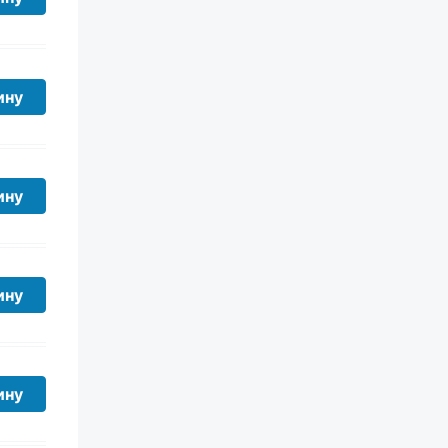
ину
ину
ину
ину