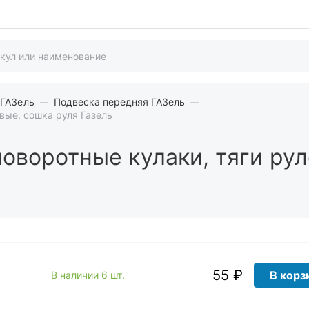
 ГАЗель
Подвеска передняя ГАЗель
евые, сошка руля Газель
поворотные кулаки, тяги ру
55 ₽
В корз
В наличии
6 шт.