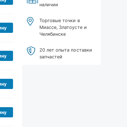
БРТ
Торговые точки в
Миассе, Златоусте и
СЗРТ
Челябинске
Рязань
ину
ВПО Точмаш
20 лет опыта поставки
запчастей
БЕЛМАГ
ину
Grover
Tanaki
Пекар
ину
Rosteco
МОСТат
ЯРТИ
ину
STELLOX
Освар