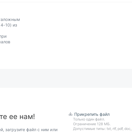
аталожным
4-10) из
при
налов
Прикрепить файл
те ее нам!
Только один файл.
Ограничение 128 МБ.
Допустимые типы: txt, rtf, pdf, doc, d
й, загрузите файл с ним или