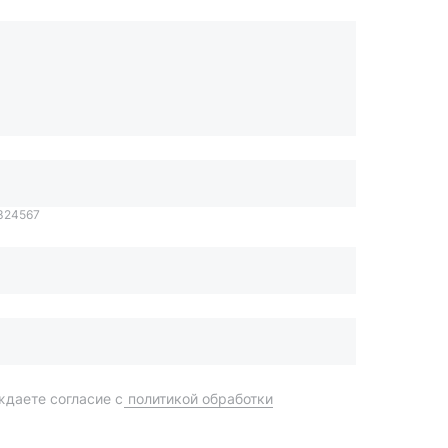
1324567
даете согласие с
политикой обработки
Отправить
order@mteh74.ru
г. Миасс
,
улица Романенко, 97