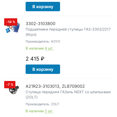
В корзину
-10
%
3302-3103800
Подшипники передней ступицы ГАЗ-3302/2217
(Koyo)
Производитель:
KOYO
В наличии
4 шт.
2 415 ₽
В корзину
-7
%
А21R23-3103013, ZL8709002
Ступица передняя ГАЗель NEXT со шпильками
(ZOLT)
Производитель:
ZOLT
В наличии
2 шт.