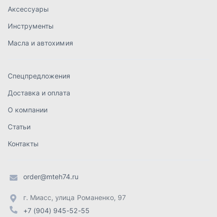
Контакты
order@mteh74.ru
г. Миасс
,
улица Романенко, 97
+7 (904) 945-52-55
г. Златоуст
,
проезд Профсоюзов, 12А
+7 (904) 945-51-55
г. Челябинск
,
Свердловский тракт, 3Е
+7 (904) 945-04-44