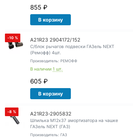
855 ₽
В корзину
-10
%
А21R23 2904172/152
С/блок рычагов подвески ГАЗель NEXT
(Ремофф) 4шт.
Производитель:
РЕМОФФ
В наличии
1 шт.
605 ₽
В корзину
-8
%
А21R23-2905832
Шпилька М12х37 амортизатора на чашке
ГАЗель NEXT (ГАЗ)
Производитель:
ГАЗ