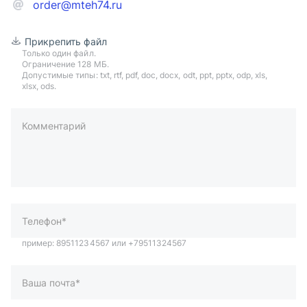
order@mteh74.ru
Прикрепить файл
Только один файл.
Ограничение 128 МБ.
Допустимые типы: txt, rtf, pdf, doc, docx, odt, ppt, pptx, odp, xls,
xlsx, ods.
Комментарий
пример: 89511234567 или +79511324567
Телефон*
Ваша почта*
Ваш город*
Отправляя форму вы подтверждаете согласие с
политикой
обработки персональных данных
.
Отправить