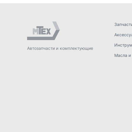
ИП Лахтачёв О.В.
,
2026
Политик