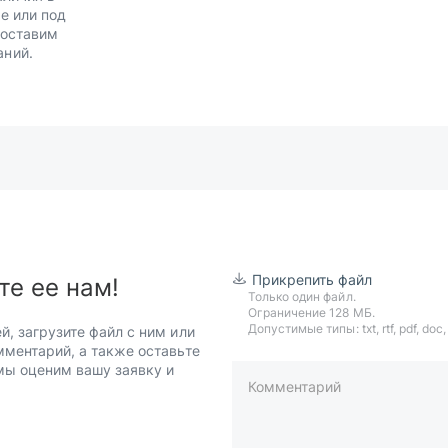
е или под
Доставим
аний.
Прикрепить файл
те ее нам!
Только один файл.
Ограничение 128 МБ.
Допустимые типы: txt, rtf, pdf, doc, d
й, загрузите файл с ним или
мментарий, а также оставьте
 мы оценим вашу заявку и
Комментарий
пример: 89511234567 или +7951
Телефон*