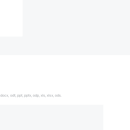
ocx, odt, ppt, pptx, odp, xls, xlsx, ods.
1324567