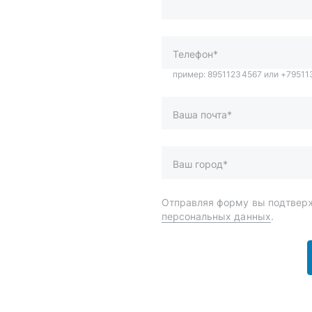
Ваша почта*
Ваш город*
Отправляя форму вы подтверж
персональных данных
.
и
Спецпредложения
ары
Доставка и оплата
менты
О компании
 автохимия
Статьи
Контакты