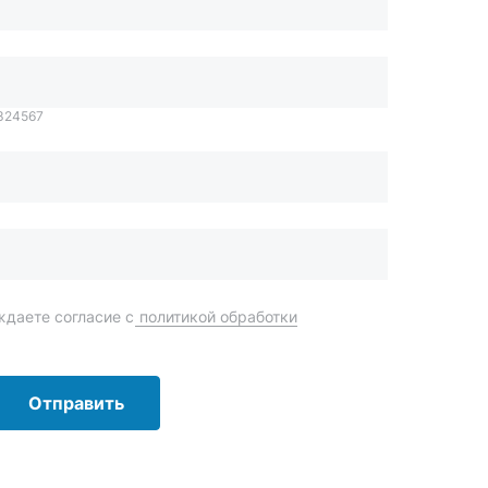
даете согласие с
политикой обработки
Отправить
order@mteh74.ru
г. Миасс
,
улица Романенко, 97
+7 (904) 945-52-55
г. Златоуст
,