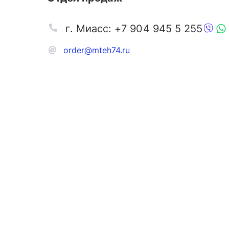
г. Миасс: +7 904 945 5 255
order@mteh74.ru
Запчаст
Аксессу
Инстру
Автозапчасти и комплектующие
Масла и