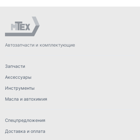
Инструменты
Масла и автохимия
Спецпредложения
Доставка и оплата
О компании
Статьи
Контакты
order@mteh74.ru
г. Миасс
,
улица Романенко, 97
+7 (904) 945-52-55