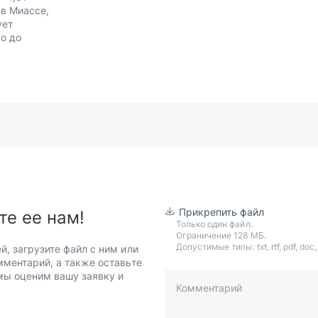
 в Миассе,
ует
о до
Прикрепить файл
те ее нам!
Только один файл.
Ограничение 128 МБ.
Допустимые типы: txt, rtf, pdf, doc, d
й, загрузите файл с ним или
мментарий, а также оставьте
 мы оценим вашу заявку и
Комментарий
пример: 89511234567 или +7951
Телефон*