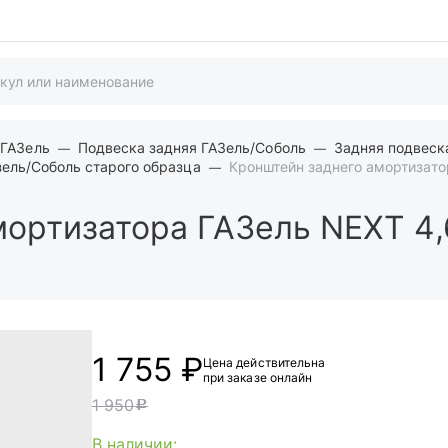
 ГАЗель
Подвеска задняя ГАЗель/Соболь
Задняя подвеск
зель/Соболь старого образца
Кронштейн заднего амортизато
ортизатора ГАЗель NEXT 4,
1 755 ₽
Цена действительна
при заказе онлайн
1 950
c
В наличии: