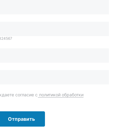
даете согласие с
политикой обработки
Отправить
order@mteh74.ru
г. Миасс
,
улица Романенко, 97
+7 (904) 945-52-55