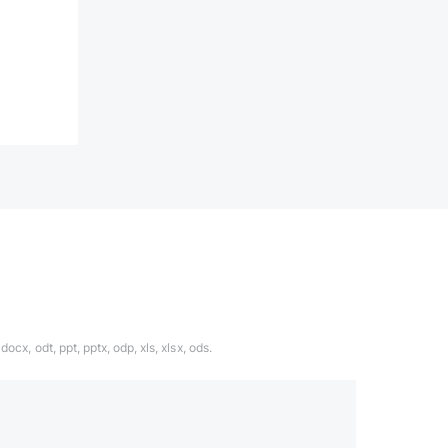
ocx, odt, ppt, pptx, odp, xls, xlsx, ods.
1324567