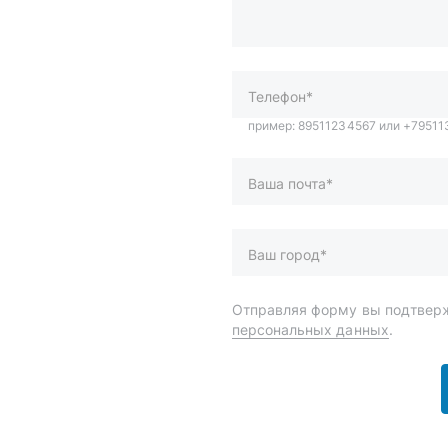
Ваша почта*
Ваш город*
Отправляя форму вы подтверж
персональных данных
.
и
Спецпредложения
ары
Доставка и оплата
менты
О компании
 автохимия
Статьи
Контакты