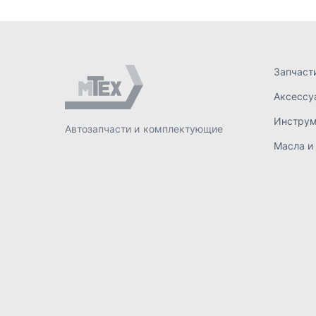
ИП Лахтачёв О.В.
,
2026
Политик