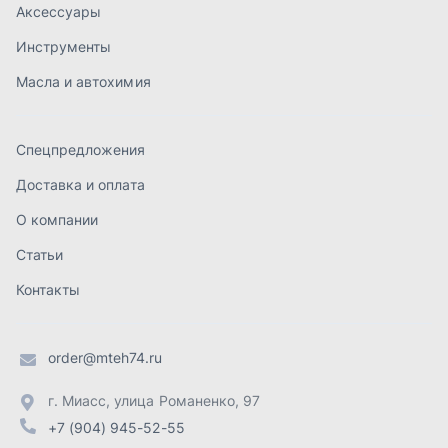
Контакты
order@mteh74.ru
г. Миасс
,
улица Романенко, 97
+7 (904) 945-52-55
г. Златоуст
,
проезд Профсоюзов, 12А
+7 (904) 945-51-55
г. Челябинск
,
Свердловский тракт, 3Е
+7 (904) 945-04-44