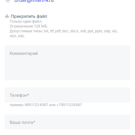
order@mteh74.ru
Прикрепить файл
Только один файл.
Ограничение 128 МБ.
Допустимые типы: txt, rtf, pdf, doc, docx, odt, ppt, pptx, odp, xls,
xlsx, ods.
Комментарий
пример: 89511234567 или +79511324567
Телефон*
Ваша почта*
Ваш город*
Отправляя форму вы подтверждаете согласие с
политикой
обработки персональных данных
.
Отправить