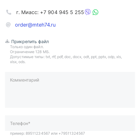
г. Миасс: +7 904 945 5 255
order@mteh74.ru
Прикрепить файл
Только один файл.
Ограничение 128 МБ.
Допустимые типы: txt, rtf, pdf, doc, docx, odt, ppt, pptx, odp, xls,
xlsx, ods.
Комментарий
пример: 89511234567 или +79511324567
Телефон*
Ваша почта*
Ваш город*
Отправляя форму вы подтверждаете согласие с
политикой
обработки персональных данных
.
Отправить