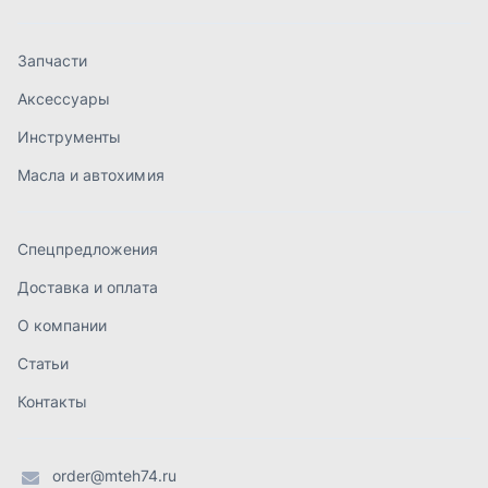
О компании
Статьи
Контакты
order@mteh74.ru
г. Миасс
,
улица Романенко, 97
+7 (904) 945-52-55
г. Златоуст
,
проезд Профсоюзов, 12А
+7 (904) 945-51-55