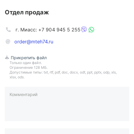
Отдел продаж
г. Миасс: +7 904 945 5 255
order@mteh74.ru
Прикрепить файл
Только один файл.
Ограничение 128 МБ.
Допустимые типы: txt, rtf, pdf, doc, docx, odt, ppt, pptx, odp, xls,
xlsx, ods.
Комментарий
пример: 89511234567 или +79511324567
Телефон*
Ваша почта*
Ваш город*
Отправляя форму вы подтверждаете согласие с
политикой
обработки персональных данных
.