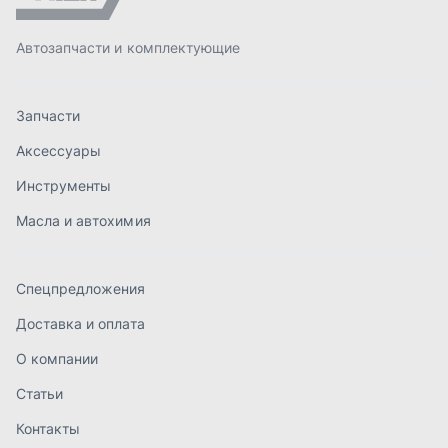
Спецпредложения
Доставка и оплата
О компании
Статьи
Контакты
order@mteh74.ru
г. Миасс
,
улица Романенко, 97
+7 (904) 945-52-55
г. Златоуст
,
проезд Профсоюзов, 12А
+7 (904) 945-51-55