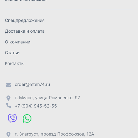
order@mteh74.ru
г. Миасс
,
улица Романенко, 97
+7 (904) 945-52-55
г. Златоуст
,
проезд Профсоюзов, 12А
+7 (904) 945-51-55
г. Челябинск
,
Свердловский тракт, 3Е
+7 (904) 945-04-44
Отправить заявку