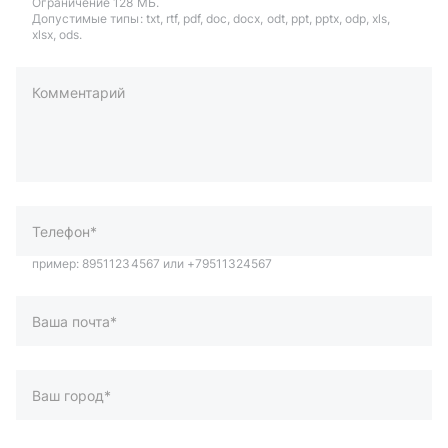
Ограничение 128 МБ.
Допустимые типы: txt, rtf, pdf, doc, docx, odt, ppt, pptx, odp, xls,
xlsx, ods.
Комментарий
пример: 89511234567 или +79511324567
Телефон*
Ваша почта*
Ваш город*
Отправляя форму вы подтверждаете согласие с
политикой
обработки персональных данных
.
Отправить