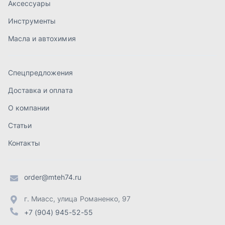
Контакты
order@mteh74.ru
г. Миасс
,
улица Романенко, 97
+7 (904) 945-52-55
г. Златоуст
,
проезд Профсоюзов, 12А
+7 (904) 945-51-55
г. Челябинск
,
Свердловский тракт, 3Е
+7 (904) 945-04-44