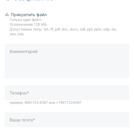
Прикрепить файл
Только один файл.
Ограничение 128 МБ.
Допустимые типы: txt, rtf, pdf, doc, docx, odt, ppt, pptx, odp, xls,
xlsx, ods.
Комментарий
пример: 89511234567 или +79511324567
Телефон*
Ваша почта*
Ваш город*
Отправляя форму вы подтверждаете согласие с
политикой
обработки персональных данных
.
Отправить